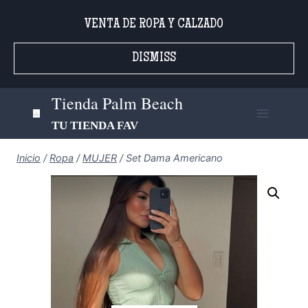
Saltar
VENTA DE ROPA Y CALZADO
al
contenido
DISMISS
Tienda Palm Beach
TU TIENDA FAV
Inicio
/
Ropa
/
MUJER
/
Set Dama Americano