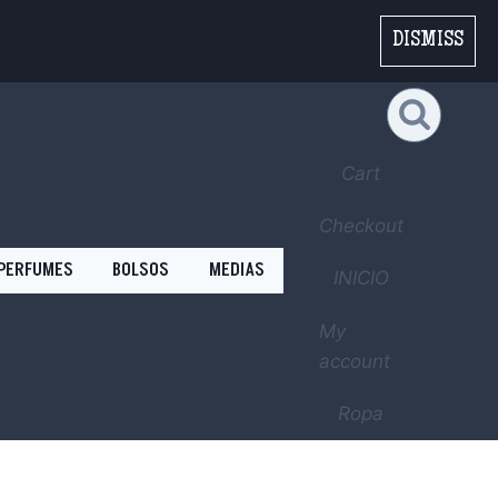
DISMISS
Cart
Checkout
PERFUMES
BOLSOS
MEDIAS
INICIO
My
account
Ropa