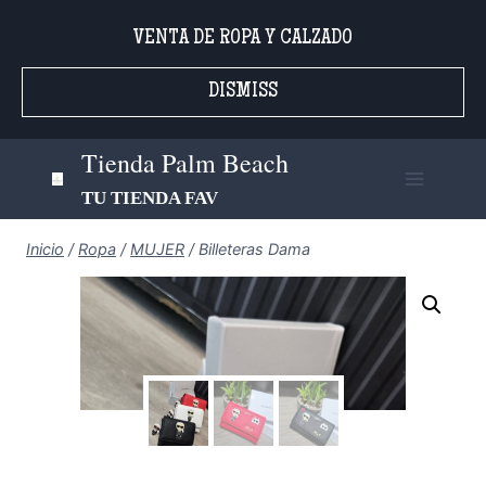
Saltar
VENTA DE ROPA Y CALZADO
al
contenido
DISMISS
Tienda Palm Beach
TU TIENDA FAV
Inicio
/
Ropa
/
MUJER
/
Billeteras Dama