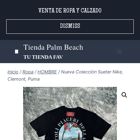
Saltar
VENTA DE ROPA Y CALZADO
al
contenido
DISMISS
Tienda Palm Beach
TU TIENDA FAV
Inicio
/
Ropa
/
HOMBRE
/
Nueva Colección Sueter Nike,
Clemont, Puma