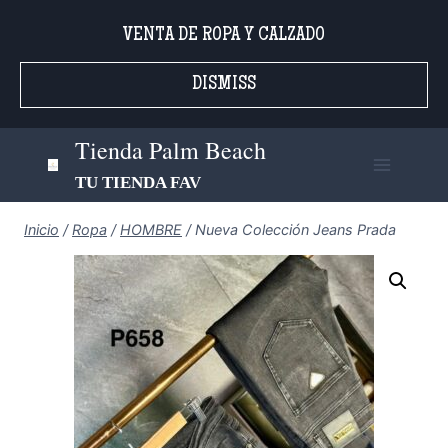
Saltar
VENTA DE ROPA Y CALZADO
al
contenido
DISMISS
Tienda Palm Beach
TU TIENDA FAV
Inicio
/
Ropa
/
HOMBRE
/
Nueva Colección Jeans Prada