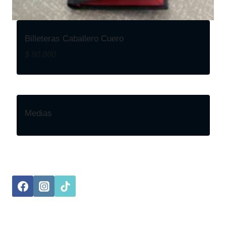
Billeteras Caballero Cuero
$
90.000
Medias