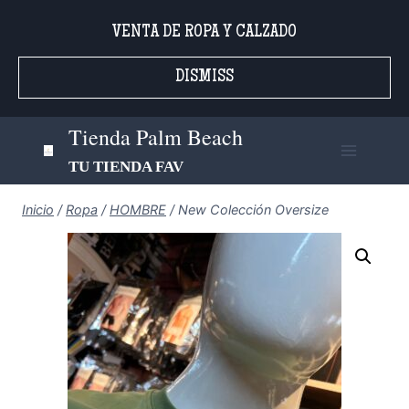
Saltar
VENTA DE ROPA Y CALZADO
al
contenido
DISMISS
Tienda Palm Beach
TU TIENDA FAV
Inicio
/
Ropa
/
HOMBRE
/
New Colección Oversize