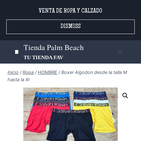
Saltar
VENTA DE ROPA Y CALZADO
al
contenido
DISMISS
Tienda Palm Beach
TU TIENDA FAV
Inicio
/
Ropa
/
HOMBRE
/
Boxer Algodon desde la talla M
hasta la Xl