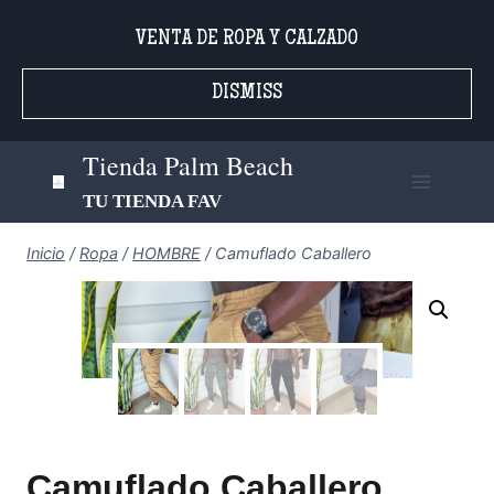
Saltar
VENTA DE ROPA Y CALZADO
al
contenido
DISMISS
Tienda Palm Beach
TU TIENDA FAV
Inicio
/
Ropa
/
HOMBRE
/
Camuflado Caballero
Camuflado Caballero