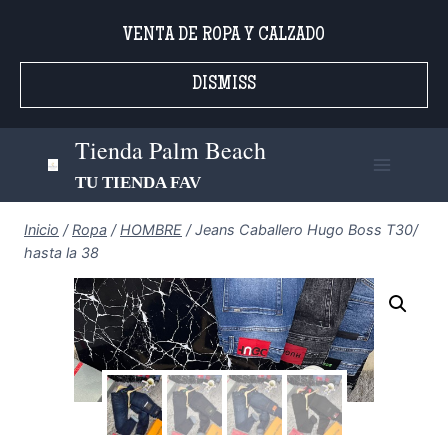
Saltar
VENTA DE ROPA Y CALZADO
al
contenido
DISMISS
Tienda Palm Beach
TU TIENDA FAV
Inicio
/
Ropa
/
HOMBRE
/
Jeans Caballero Hugo Boss T30/
hasta la 38