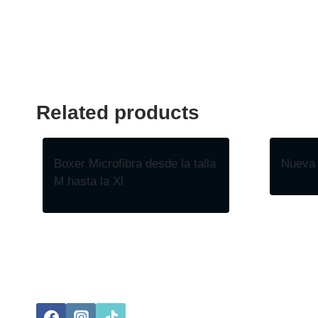
Related products
Boxer Microfibra desde la talla
Nueva 
M hasta la Xl