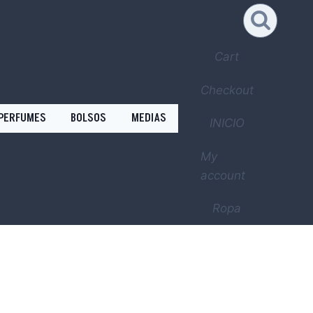
Cart
Checkout
PERFUMES
BOLSOS
MEDIAS
INICIO
My
account
Ropa