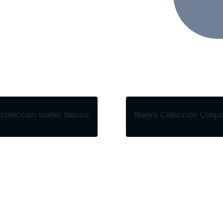
colección sueter basico
Nueva Colección Conju