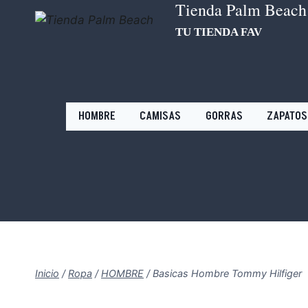
Tienda Palm Beach
Saltar
al
TU TIENDA FAV
contenido
HOMBRE
CAMISAS
GORRAS
ZAPATOS
Inicio
/
Ropa
/
HOMBRE
/
Basicas Hombre Tommy Hilfiger