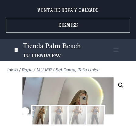
Saltar
VENTA DE ROPA Y CALZADO
al
contenido
DISMISS
Tienda Palm Beach
TU TIENDA FAV
Inicio
/
Ropa
/
MUJER
/
Set Dama, Talla Unica