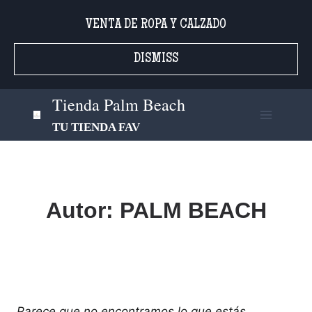
Saltar
VENTA DE ROPA Y CALZADO
al
contenido
DISMISS
Tienda Palm Beach
TU TIENDA FAV
Autor: PALM BEACH
Parece que no encontramos lo que estás